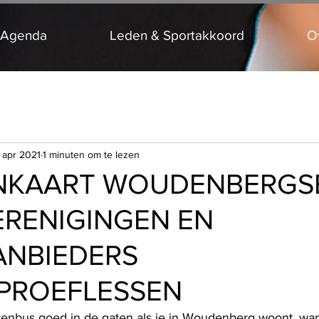
 Agenda
Leden & Sportakkoord
O
 apr 2021
1 minuten om te lezen
ENKAART WOUDENBERGS
RENIGINGEN EN
ANBIEDERS
PROEFLESSEN
enbus goed in de gaten als je in Woudenberg woont, wan