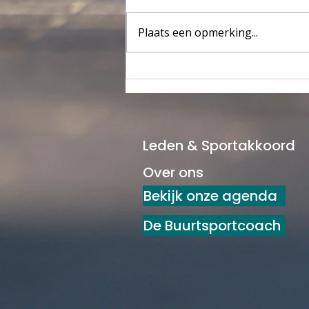
Plaats een opmerking...
De Woudenbergse
Sportverkiezingen 2026 zijn
officieel van start 🏅
Leden & Sportakkoord
Over ons
Bekijk onze agenda
De Buurtsportcoach