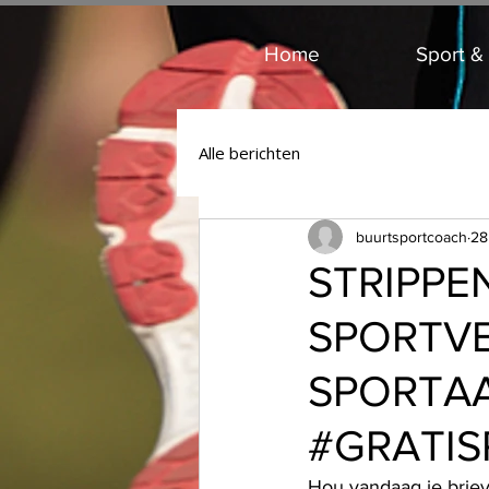
Home
Sport &
Alle berichten
buurtsportcoach
28
STRIPP
SPORTVE
SPORTA
#GRATIS
Hou vandaag je briev