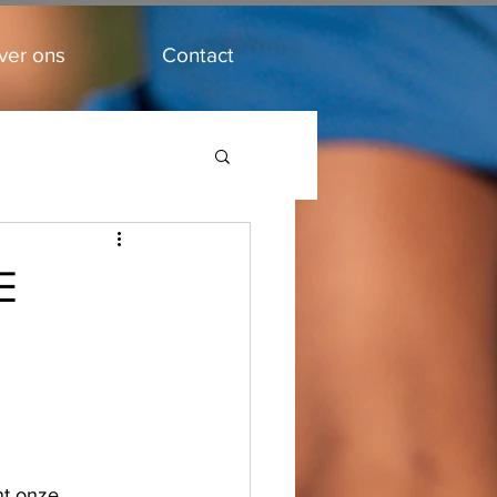
ver ons
Contact
E
t onze 