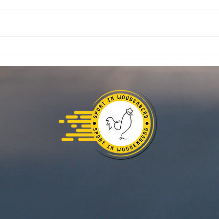
Hoepel je Soepel wordt
De W
van s
verplaatst ⭕️