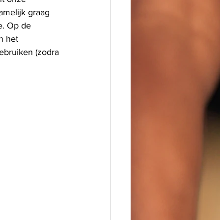
amelijk graag 
. Op de 
n het 
gebruiken (zodra 