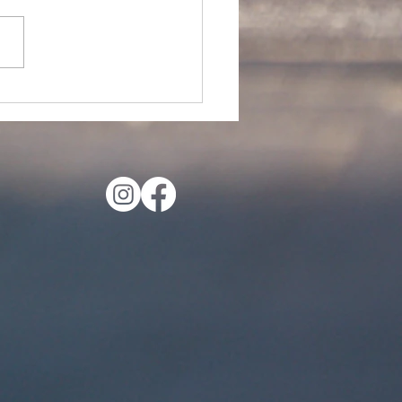
oudlopers gaan weer
tart: Wandel jij mee?