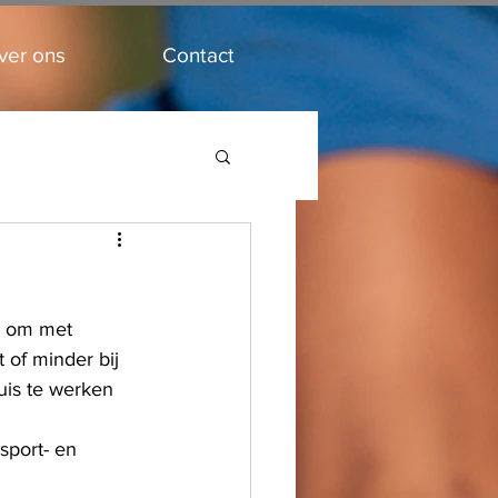
ver ons
Contact
r om met 
 of minder bij 
uis te werken 
port- en 