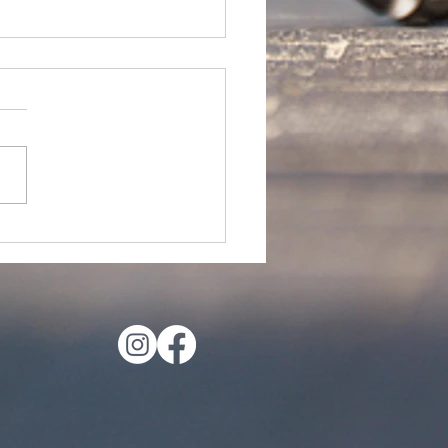
oudlopers gaan weer
tart: Wandel jij mee?