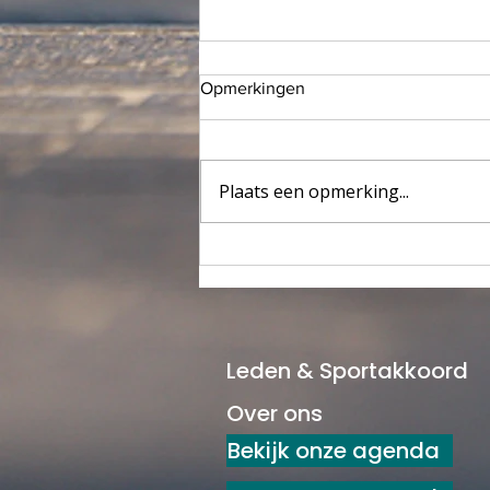
Opmerkingen
Plaats een opmerking...
De Woudenbergse
Sportverkiezingen 2026 zijn
officieel van start 🏅
Leden & Sportakkoord
Over ons
Bekijk onze agenda