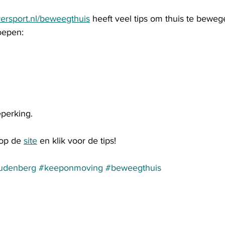
ersport.nl/beweegthuis
 heeft veel tips om thuis te beweg
oepen: 
perking.
op de 
site
 en klik voor de tips!
udenberg
#keeponmoving
#beweegthuis