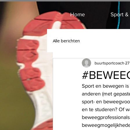
Home
Sport &
Alle berichten
buurtsportcoach
27
#BEWEE
Sport en bewegen is 
anderen (met gepaste a
sport- en beweegvoor
en te studeren? Of wan
beweegprofessionals
beweegmogelijkheden 