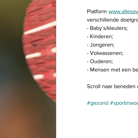
Platform 
www.allesov
verschillende doelgr
- Baby´s/kleuters;
- Kinderen;
- Jongeren;
- Volwassenen;
- Ouderen;
- Mensen met een be
Scroll naar beneden 
#gezond
#sportinwo