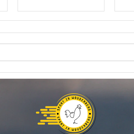
Hoepel je Soepel wordt
De W
van s
verplaatst ⭕️