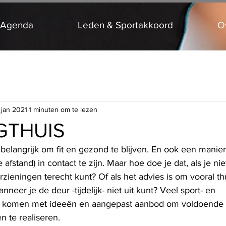
 Agenda
Leden & Sportakkoord
O
 jan 2021
1 minuten om te lezen
GTHUIS
belangrijk om fit en gezond te blijven. En ook een manie
fstand) in contact te zijn. Maar hoe doe je dat, als je niet
zieningen terecht kunt? Of als het advies is om vooral th
neer je de deur -tijdelijk- niet uit kunt? Veel sport- en 
 komen met ideeën en aangepast aanbod om voldoende s
te realiseren.  