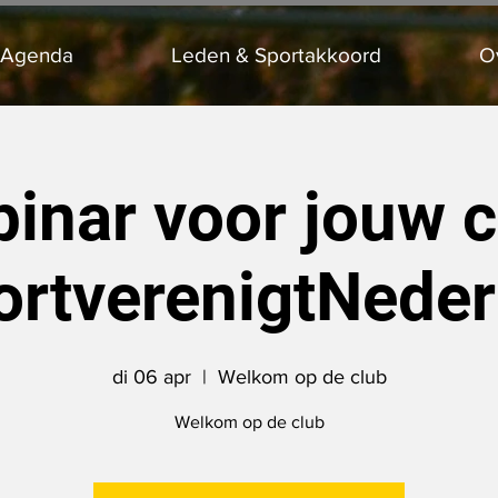
 Agenda
Leden & Sportakkoord
O
inar voor jouw c
ortverenigtNeder
di 06 apr
  |  
Welkom op de club
Welkom op de club