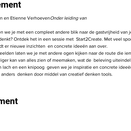
ement
n en Etienne Verhoeven
Onder leiding van 
 we je met een compleet andere blik naar de gastvrijheid van je
e denkt? Ontdek het in een sessie met  Start2Create. Met veel spo
t er nieuwe inzichten  en concrete ideeën aan over.
elden laten we je met andere ogen kijken naar de route die iem
illiger kan van alles zien of meemaken, wat de  beleving uiteindel
en lach en een knipoog  geven we je inspiratie en concrete ideeë
 anders  denken door middel van creatief denken tools.
ement