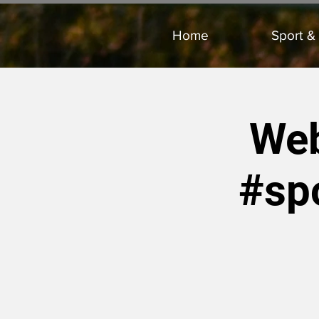
Home
Sport &
Web
#sp