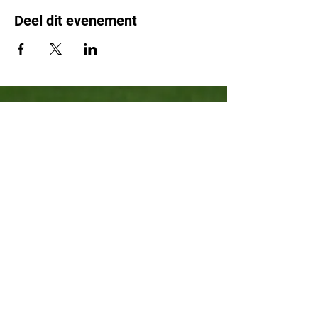
Deel dit evenement
Leden & Sportakkoord
Over ons
Bekijk onze agenda
De Buurtsportcoach