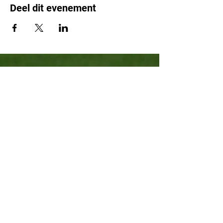
Deel dit evenement
Leden & Sportakkoord
Over ons
Bekijk onze agenda
De Buurtsportcoach