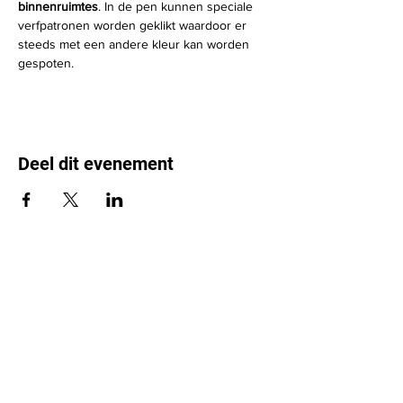
binnenruimtes
. In de pen kunnen speciale 
verfpatronen worden geklikt waardoor er 
steeds met een andere kleur kan worden 
gespoten.
Deel dit evenement
Leden & Sportakkoord
Over ons
Bekijk onze agenda
De Buurtsportcoach