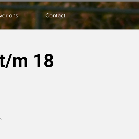
ver ons
Contact
 t/m 18
.