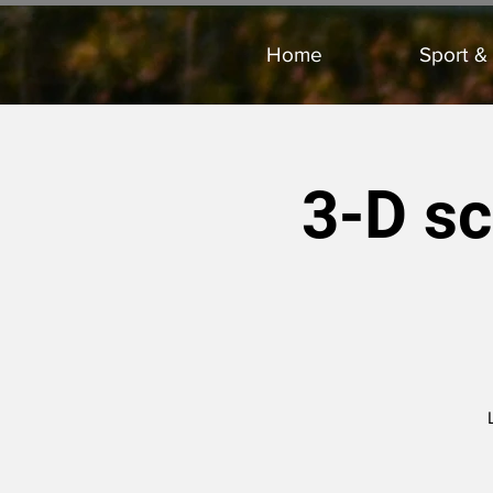
Home
Sport &
3-D sc